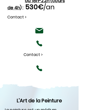
ou 18h-22h (cours
530€
/an
de 4h)
:
Contact >
Contact >
L'Art de la Peinture
La peinture est un médium