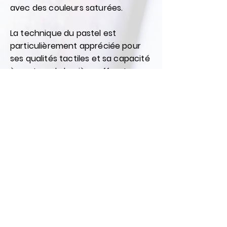
avec des couleurs saturées.
La technique du pastel est
particulièrement appréciée pour
ses qualités tactiles et sa capacité
à capturer la lumière, offrant une
liberté créative unique. Avec le
pastel, l’artiste est directement en
contact avec la couleur, la
modelant au doigt ou avec des
estompes pour créer des effets
variés.
Peinture & Pastel : Une
Alliance Créative