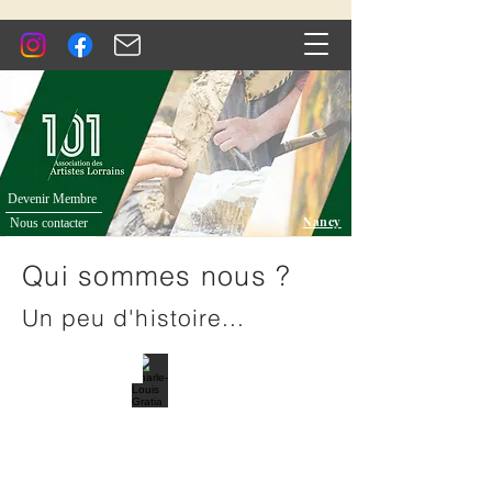
Devenir Membre
Nancy
Nous contacter
Qui sommes nous ?
Un peu d'histoire...
Émile Goutière-Vernolle
Charle-Louis Gratia
Charles de Meixmoron de Dombasle