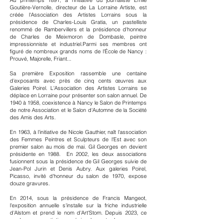
Au printemps 1891, à l'initiative du journaliste
Émile
Goutière-Vernolle
, directeur de La Lorraine Artiste, est
créée l'Association des Artistes Lorrains sous la
présidence de
Charles-Louis Gratia
, un pastelliste
renommé de Rambervillers et la présidence d'honneur
de
Charles de Meixmoron
de Dombasle, peintre
impressionniste et industriel.Parmi ses membres ont
figuré de nombreux grands noms de
l'École de Nancy
:
Prouvé
,
Majorelle
,
Friant
...
Sa première Exposition rassemble une centaine
d'exposants avec près de cinq cents œuvres aux
Galeries Poirel
. L'Association des Artistes Lorrains se
déplace en Lorraine pour présenter son salon annuel. De
1940 à 1958, coexistence à Nancy le Salon de Printemps
de notre Association et le Salon d'Automne de la Société
des Amis des Arts.
En 1963, à l'initiative de
Nicole Gauthier
, naît l'association
des Femmes Peintres et Sculpteurs de l'Est avec son
premier salon au mois de mai. Gil Georges en devient
présidente en 1988. En 2002, les deux associations
fusionnent sous la présidence de Gil Georges suivie de
Jean-Pol Jurin et Denis Aubry. Aux galeries Poirel,
Picasso
, invité d'honneur du salon de 1970, expose
douze gravures.
En 2014, sous la présidence de Francis Mangeot,
l'exposition annuelle s'installe sur la friche industrielle
d'Alstom et prend le nom d'Art'Stom. Depuis 2023, ce