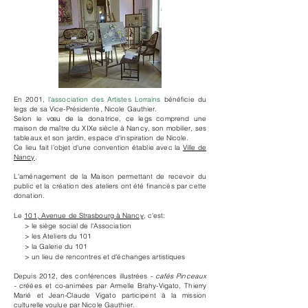
En 2001,
l'association des Artistes Lorrains
bénéficie du
legs de sa Vice-Présidente, Nicole Gauthier.
Selon le vœu de la donatrice, ce legs comprend une
maison de maître du XIXe siècle à Nancy, son mobilier, ses
tableaux et son jardin, espace d'inspiration de Nicole.
Ce lieu fait l'objet d'une convention établie avec la
Ville de
Nancy
.
L'aménagement de la Maison permettant de recevoir du
public et la création des ateliers ont été financés par cette
donation.
Le
101, Avenue de Strasbourg à Nancy
, c'est:​
> le siège social de l'Association​​
> les Ateliers du 101​
> la Galerie du 101 ​
> un lieu de rencontres et d'échanges artistiques
Depuis 2012, des conférences illustrées -
cafés Pinceaux
-
créées et co-animées par Armelle Brahy-Vigato, Thierry
Marié et Jean-Claude Vigato participent à la mission
culturelle voulue par Nicole Gauthier.​